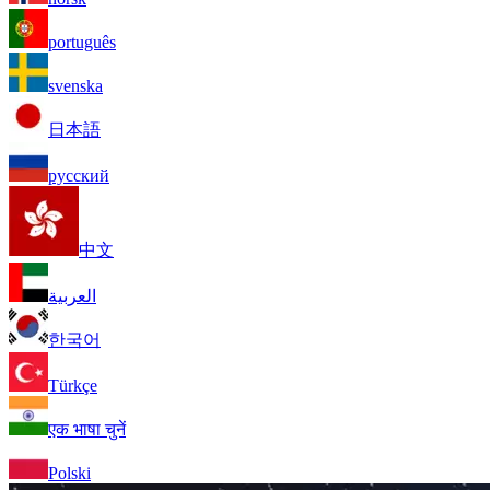
português
svenska
日本語
русский
中文
العربية
한국어
Türkçe
एक भाषा चुनें
Polski