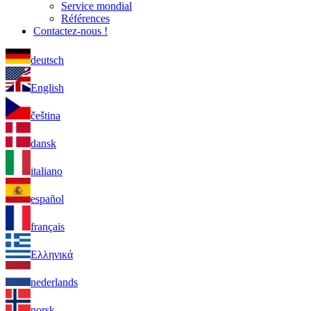
Service mondial
Références
Contactez-nous !
deutsch
English
čeština
dansk
italiano
español
français
Ελληνικά
nederlands
norsk