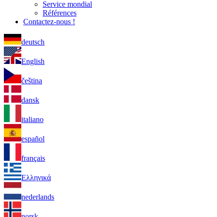
Service mondial
Références
Contactez-nous !
deutsch
English
čeština
dansk
italiano
español
français
Ελληνικά
nederlands
norsk