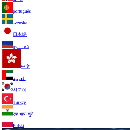
português
svenska
日本語
русский
中文
العربية
한국어
Türkçe
एक भाषा चुनें
Polski