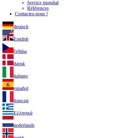
Service mondial
Références
Contactez-nous !
deutsch
English
čeština
dansk
italiano
español
français
Ελληνικά
nederlands
norsk