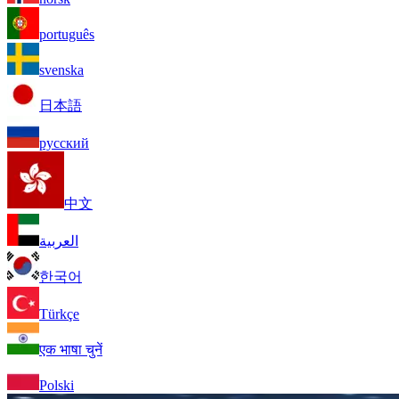
português
svenska
日本語
русский
中文
العربية
한국어
Türkçe
एक भाषा चुनें
Polski