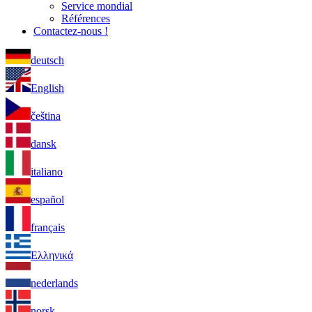
Service mondial
Références
Contactez-nous !
deutsch
English
čeština
dansk
italiano
español
français
Ελληνικά
nederlands
norsk