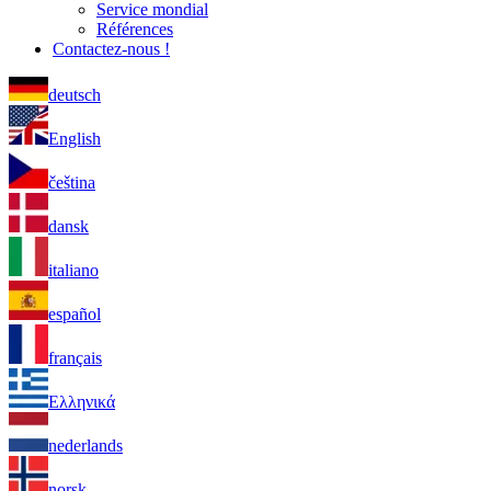
Service mondial
Références
Contactez-nous !
deutsch
English
čeština
dansk
italiano
español
français
Ελληνικά
nederlands
norsk