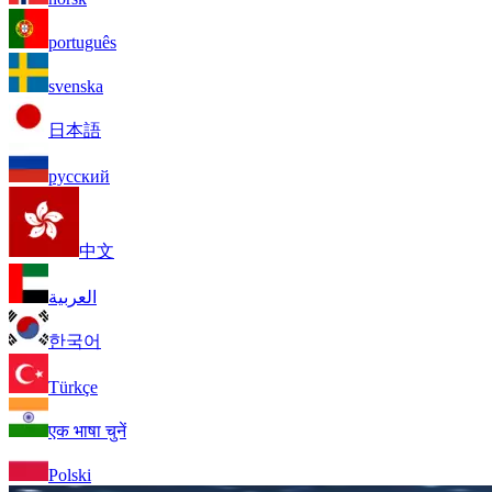
português
svenska
日本語
русский
中文
العربية
한국어
Türkçe
एक भाषा चुनें
Polski