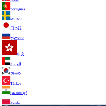
português
svenska
日本語
русский
中文
العربية
한국어
Türkçe
एक भाषा चुनें
Polski