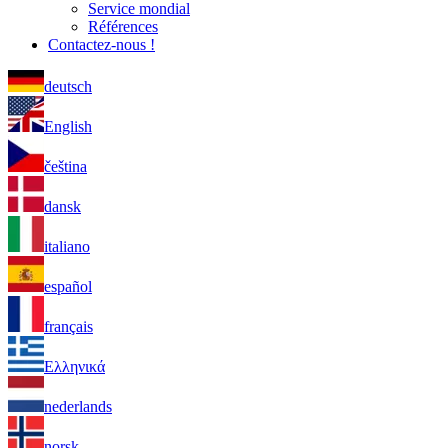
Service mondial
Références
Contactez-nous !
deutsch
English
čeština
dansk
italiano
español
français
Ελληνικά
nederlands
norsk