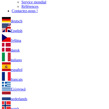
Service mondial
Références
Contactez-nous !
deutsch
English
čeština
dansk
italiano
español
français
Ελληνικά
nederlands
norsk