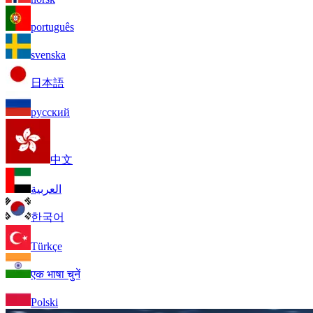
português
svenska
日本語
русский
中文
العربية
한국어
Türkçe
एक भाषा चुनें
Polski