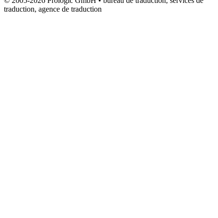
© 2005-2026 Prologic GmbH • bureau de traduction, services de
traduction, agence de traduction