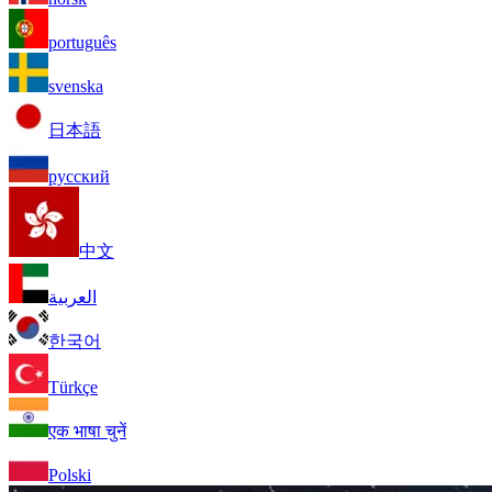
português
svenska
日本語
русский
中文
العربية
한국어
Türkçe
एक भाषा चुनें
Polski