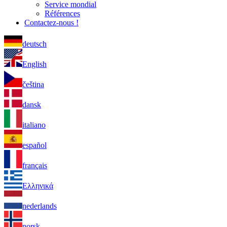
Service mondial
Références
Contactez-nous !
deutsch
English
čeština
dansk
italiano
español
français
Ελληνικά
nederlands
norsk