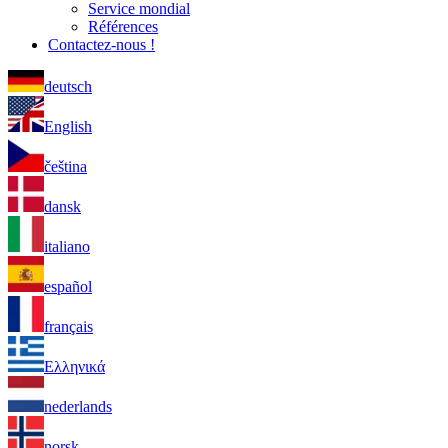
Service mondial
Références
Contactez-nous !
deutsch
English
čeština
dansk
italiano
español
français
Ελληνικά
nederlands
norsk