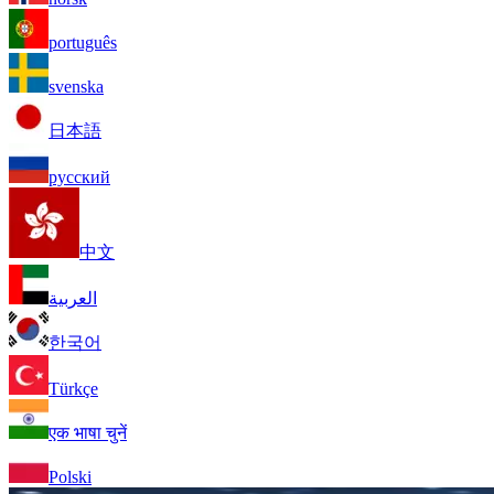
português
svenska
日本語
русский
中文
العربية
한국어
Türkçe
एक भाषा चुनें
Polski