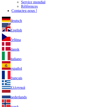
Service mondial
Références
Contactez-nous !
deutsch
English
čeština
dansk
italiano
español
français
Ελληνικά
nederlands
norsk