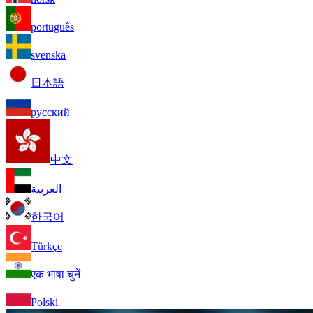
português
svenska
日本語
русский
中文
العربية
한국어
Türkçe
एक भाषा चुनें
Polski