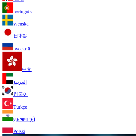
português
svenska
日本語
русский
中文
العربية
한국어
Türkçe
एक भाषा चुनें
Polski