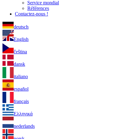
Service mondial
Références
Contactez-nous !
deutsch
English
čeština
dansk
italiano
español
français
Ελληνικά
nederlands
norsk