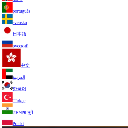
português
svenska
日本語
русский
中文
العربية
한국어
Türkçe
एक भाषा चुनें
Polski