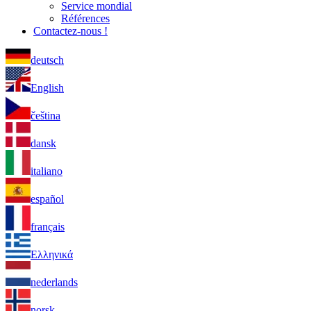
Service mondial
Références
Contactez-nous !
deutsch
English
čeština
dansk
italiano
español
français
Ελληνικά
nederlands
norsk