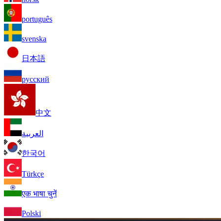
português
svenska
日本語
русский
中文
العربية
한국어
Türkçe
एक भाषा चुनें
Polski