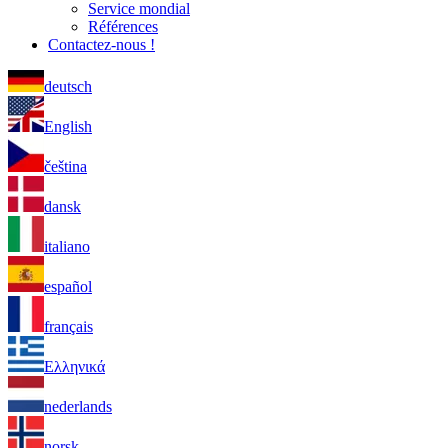
Service mondial
Références
Contactez-nous !
deutsch
English
čeština
dansk
italiano
español
français
Ελληνικά
nederlands
norsk