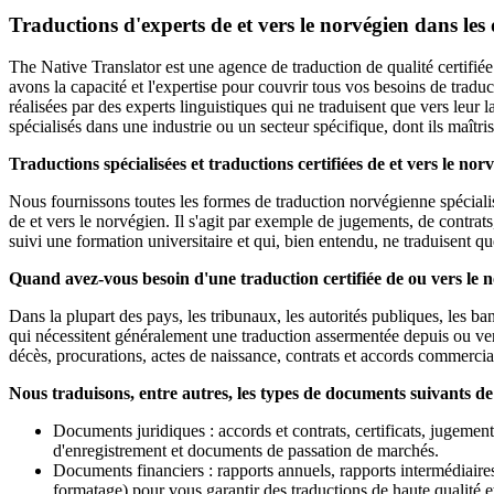
Traductions d'experts de et vers le norvégien dans les 
The Native Translator est une agence de traduction de qualité certifié
avons la capacité et l'expertise pour couvrir tous vos besoins de tradu
réalisées par des experts linguistiques qui ne traduisent que vers leur 
spécialisés dans une industrie ou un secteur spécifique, dont ils maîtri
Traductions spécialisées et traductions certifiées de et vers le nor
Nous fournissons toutes les formes de traduction norvégienne spécialis
de et vers le norvégien. Il s'agit par exemple de jugements, de contrat
suivi une formation universitaire et qui, bien entendu, ne traduisent qu
Quand avez-vous besoin d'une traduction certifiée de ou vers le 
Dans la plupart des pays, les tribunaux, les autorités publiques, les b
qui nécessitent généralement une traduction assermentée depuis ou vers
décès, procurations, actes de naissance, contrats et accords commerciaux
Nous traduisons, entre autres, les types de documents suivants de 
Documents juridiques : accords et contrats, certificats, jugements
d'enregistrement et documents de passation de marchés.
Documents financiers : rapports annuels, rapports intermédiaire
formatage) pour vous garantir des traductions de haute qualité 