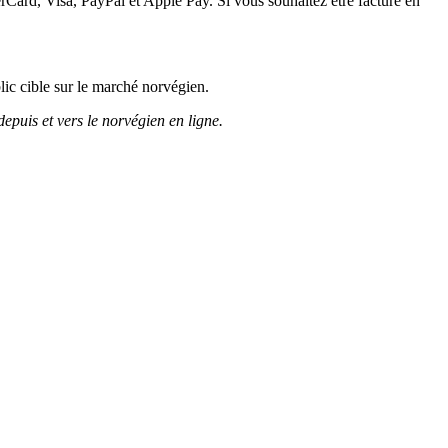
Card, Visa, PayPal et Apple Pay. Si vous souhaitez être facturé en
ic cible sur le marché norvégien.
depuis et vers le norvégien en ligne.