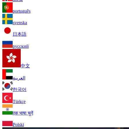
português
svenska
日本語
русский
中文
العربية
한국어
Türkçe
एक भाषा चुनें
Polski