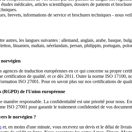
, études médicales, articles scientifiques, dossiers de patients et broc
echniques.
s, brevets, informations de service et brochures techniques - nous veill
re autres, les langues suivantes : allemand, anglais, arabe, basque, bulga
 letton, lituanien, maltais, néerlandais, persan, philippin, portugais, po
u norvégien
s agences de traduction européennes en ce qui concerne sa propre certifi
une certification de qualité, et ce dès 2011. Outre la norme ISO 17100,
'information ISO 27001. Pour en savoir plus sur nos certifications de quali
nées (RGPD) de l'Union européenne
e manière responsable. La confidentialité est une priorité pour nous. En
me ISO 27001 pour garantir le traitement confidentiel de vos document
ers le norvégien ?
n
et, en moins d'une minute, vous recevrez un devis et le délai de livrais