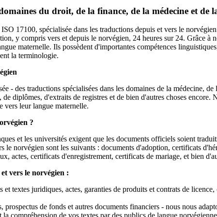
domaines du droit, de la finance, de la médecine et de l
e ISO 17100, spécialisée dans les traductions depuis et vers le norvégie
ction, y compris vers et depuis le norvégien, 24 heures sur 24. Grâce à n
langue maternelle. Ils possèdent d'importantes compétences linguistiques, 
sent la terminologie.
végien
ée - des traductions spécialisées dans les domaines de la médecine, de l
s, de diplômes, d'extraits de registres et de bien d'autres choses encore
e vers leur langue maternelle.
norvégien ?
anques et les universités exigent que les documents officiels soient trad
 le norvégien sont les suivants : documents d'adoption, certificats d'h
, actes, certificats d'enregistrement, certificats de mariage, et bien d'a
et vers le norvégien :
 et textes juridiques, actes, garanties de produits et contrats de licence
s, prospectus de fonds et autres documents financiers - nous nous adapto
et la compréhension de vos textes par des publics de langue norvégienn