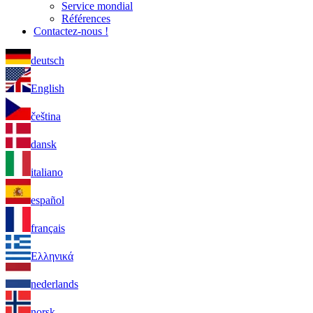
Service mondial
Références
Contactez-nous !
deutsch
English
čeština
dansk
italiano
español
français
Ελληνικά
nederlands
norsk