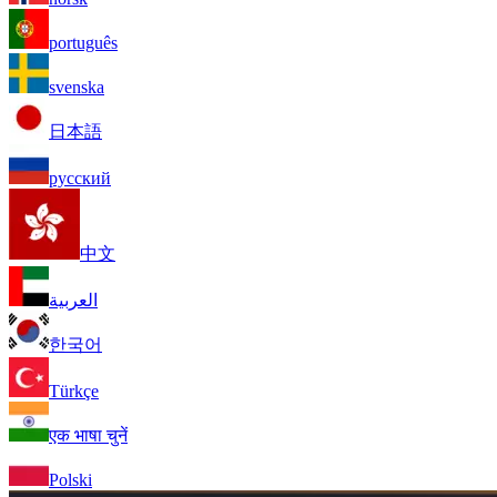
português
svenska
日本語
русский
中文
العربية
한국어
Türkçe
एक भाषा चुनें
Polski