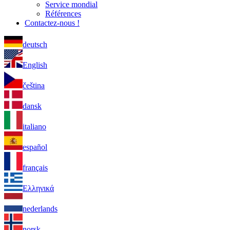
Service mondial
Références
Contactez-nous !
deutsch
English
čeština
dansk
italiano
español
français
Ελληνικά
nederlands
norsk