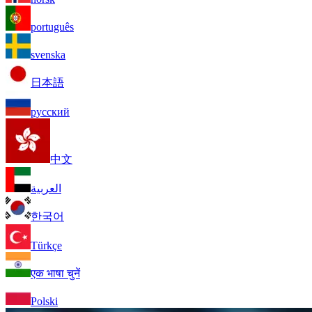
português
svenska
日本語
русский
中文
العربية
한국어
Türkçe
एक भाषा चुनें
Polski