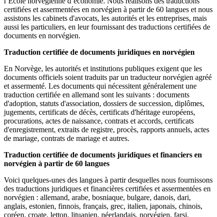
l’Ecole norvégienne d’économie. Nous réalisons des traductions
certifiées et assermentées en norvégien à partir de 60 langues et nous
assistons les cabinets d'avocats, les autorités et les entreprises, mais
aussi les particuliers, en leur fournissant des traductions certifiées de
documents en norvégien.
Traduction certifiée de documents juridiques en norvégien
En Norvège, les autorités et institutions publiques exigent que les
documents officiels soient traduits par un traducteur norvégien agréé
et assermenté. Les documents qui nécessitent généralement une
traduction certifiée en allemand sont les suivants : documents
d'adoption, statuts d'association, dossiers de succession, diplômes,
jugements, certificats de décès, certificats d'héritage européens,
procurations, actes de naissance, contrats et accords, certificats
d'enregistrement, extraits de registre, procès, rapports annuels, actes
de mariage, contrats de mariage et autres.
Traduction certifiée de documents juridiques et financiers en
norvégien à partir de 60 langues
Voici quelques-unes des langues à partir desquelles nous fournissons
des traductions juridiques et financières certifiées et assermentées en
norvégien : allemand, arabe, bosniaque, bulgare, danois, dari,
anglais, estonien, finnois, français, grec, italien, japonais, chinois,
coréen, croate, letton, lituanien, néerlandais, norvégien, farsi,