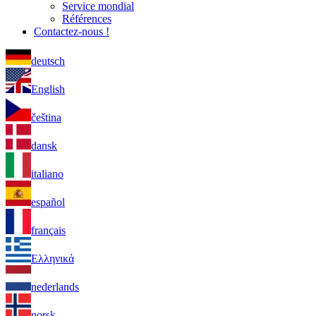
Service mondial
Références
Contactez-nous !
deutsch
English
čeština
dansk
italiano
español
français
Ελληνικά
nederlands
norsk