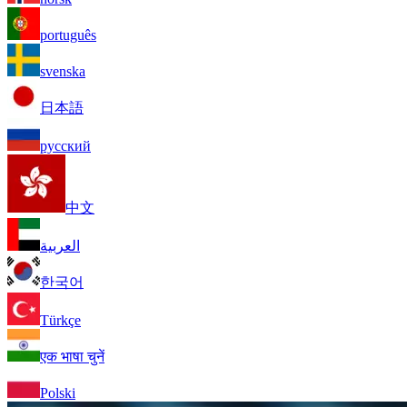
português
svenska
日本語
русский
中文
العربية
한국어
Türkçe
एक भाषा चुनें
Polski