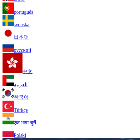
português
svenska
日本語
русский
中文
العربية
한국어
Türkçe
एक भाषा चुनें
Polski