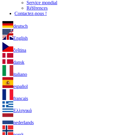
Service mondial
Références
Contactez-nous !
deutsch
English
čeština
dansk
italiano
español
français
Ελληνικά
nederlands
norsk