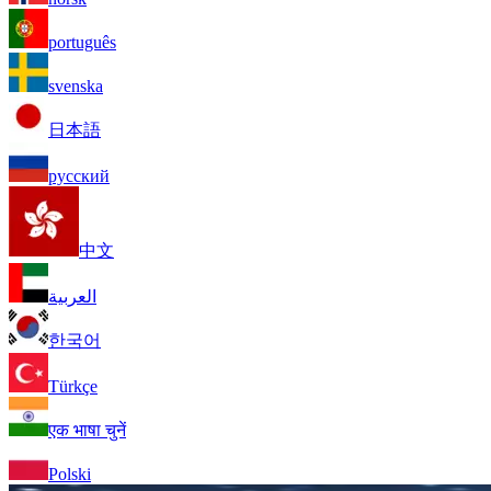
português
svenska
日本語
русский
中文
العربية
한국어
Türkçe
एक भाषा चुनें
Polski