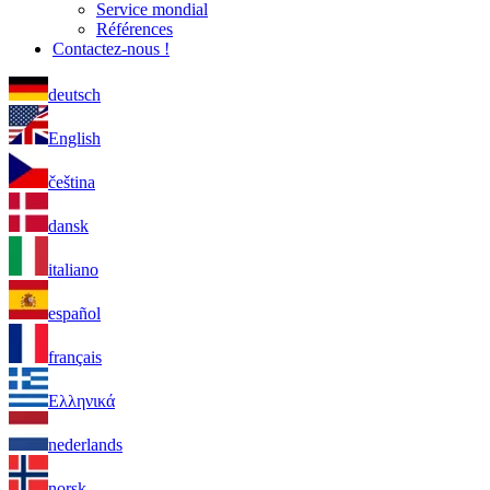
Service mondial
Références
Contactez-nous !
deutsch
English
čeština
dansk
italiano
español
français
Ελληνικά
nederlands
norsk