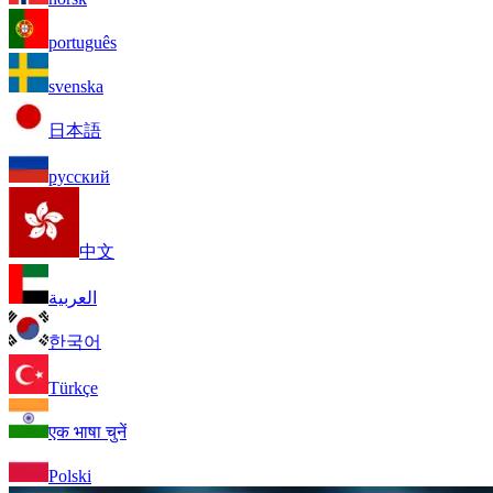
português
svenska
日本語
русский
中文
العربية
한국어
Türkçe
एक भाषा चुनें
Polski