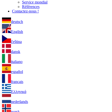
Service mondial
Références
Contactez-nous !
deutsch
English
čeština
dansk
italiano
español
français
Ελληνικά
nederlands
norsk