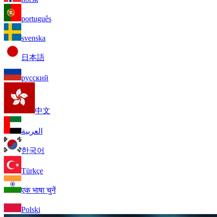
português
svenska
日本語
русский
中文
العربية
한국어
Türkçe
एक भाषा चुनें
Polski