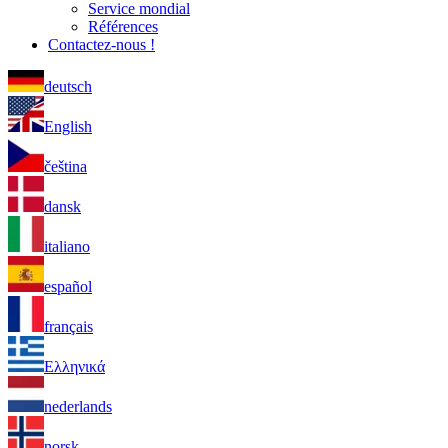
Service mondial
Références
Contactez-nous !
deutsch
English
čeština
dansk
italiano
español
français
Ελληνικά
nederlands
norsk