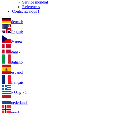
Service mondial
Références
Contactez-nous !
deutsch
English
čeština
dansk
italiano
español
français
Ελληνικά
nederlands
norsk