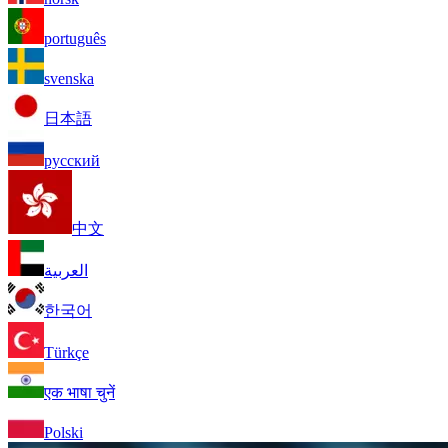
português
svenska
日本語
русский
中文
العربية
한국어
Türkçe
एक भाषा चुनें
Polski