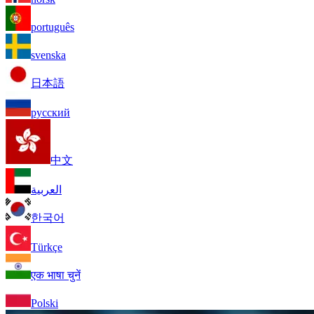
português
svenska
日本語
русский
中文
العربية
한국어
Türkçe
एक भाषा चुनें
Polski