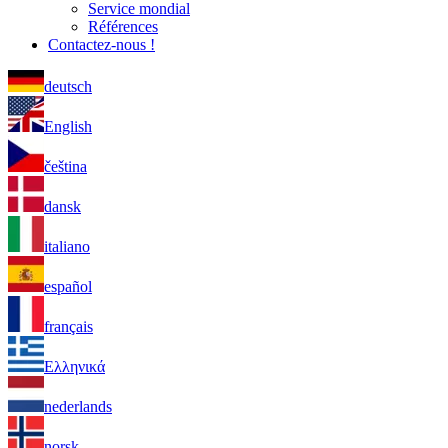
Service mondial
Références
Contactez-nous !
deutsch
English
čeština
dansk
italiano
español
français
Ελληνικά
nederlands
norsk