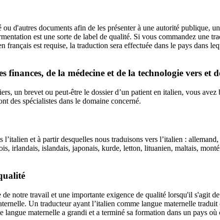
ité ou d'autres documents afin de les présenter à une autorité publique,
rmentation est une sorte de label de qualité. Si vous commandez une trad
n français est requise, la traduction sera effectuée dans le pays dans leque
s finances, de la médecine et de la technologie vers et 
rs, un brevet ou peut-être le dossier d’un patient en italien, vous avez 
ont des spécialistes dans le domaine concerné.
’italien et à partir desquelles nous traduisons vers l’italien : allemand,
ois, irlandais, islandais, japonais, kurde, letton, lituanien, maltais, mon
qualité
de notre travail et une importante exigence de qualité lorsqu'il s'agit de
ernelle. Un traducteur ayant l’italien comme langue maternelle traduit en
 langue maternelle a grandi et a terminé sa formation dans un pays où ce