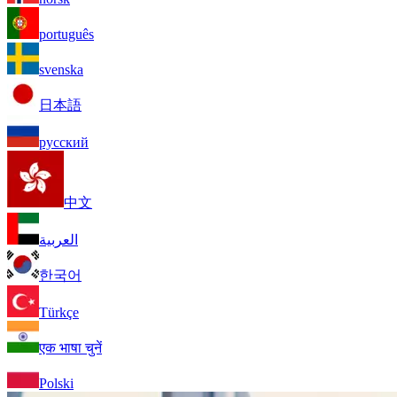
português
svenska
日本語
русский
中文
العربية
한국어
Türkçe
एक भाषा चुनें
Polski