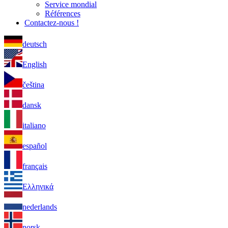
Service mondial
Références
Contactez-nous !
deutsch
English
čeština
dansk
italiano
español
français
Ελληνικά
nederlands
norsk