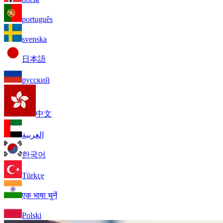
português
svenska
日本語
русский
中文
العربية
한국어
Türkçe
एक भाषा चुनें
Polski