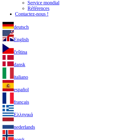
Service mondial
Références
Contactez-nous !
deutsch
English
čeština
dansk
italiano
español
français
Ελληνικά
nederlands
norsk