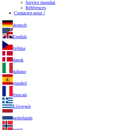
Service mondial
Références
Contactez-nous !
deutsch
English
čeština
dansk
italiano
español
français
Ελληνικά
nederlands
norsk