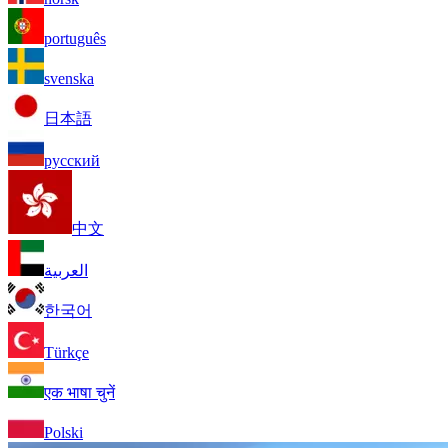
português
svenska
日本語
русский
中文
العربية
한국어
Türkçe
एक भाषा चुनें
Polski