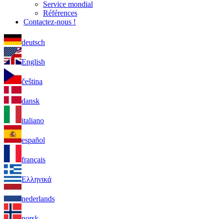
Service mondial
Références
Contactez-nous !
deutsch
English
čeština
dansk
italiano
español
français
Ελληνικά
nederlands
norsk