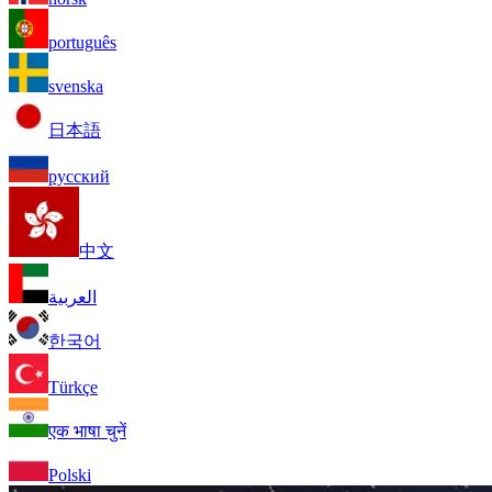
português
svenska
日本語
русский
中文
العربية
한국어
Türkçe
एक भाषा चुनें
Polski