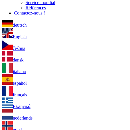
Service mondial
Références
Contactez-nous !
deutsch
English
čeština
dansk
italiano
español
français
Ελληνικά
nederlands
norsk