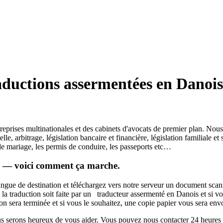
aductions assermentées en Danois 
prises multinationales et des cabinets d'avocats de premier plan. Nous
tuelle, arbitrage, législation bancaire et financière, législation familia
s de mariage, les permis de conduire, les passeports etc…
is — voici comment ça marche.
langue de destination et téléchargez vers notre serveur un document scann
 la traduction soit faite par un traducteur assermenté en Danois et si v
 sera terminée et si vous le souhaitez, une copie papier vous sera envoy
ous serons heureux de vous aider. Vous pouvez nous contacter 24 heures