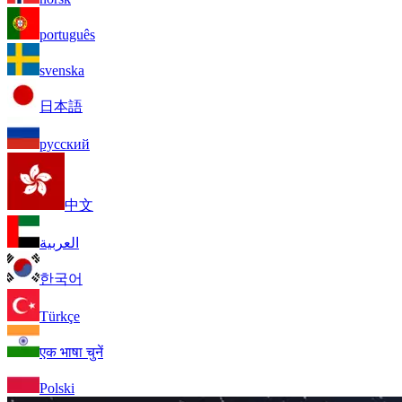
português
svenska
日本語
русский
中文
العربية
한국어
Türkçe
एक भाषा चुनें
Polski