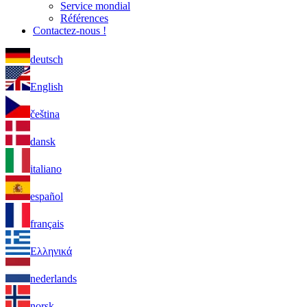
Service mondial
Références
Contactez-nous !
deutsch
English
čeština
dansk
italiano
español
français
Ελληνικά
nederlands
norsk