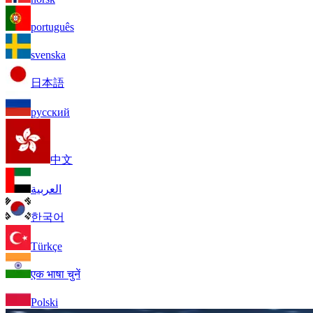
português
svenska
日本語
русский
中文
العربية
한국어
Türkçe
एक भाषा चुनें
Polski