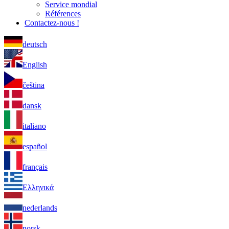
Service mondial
Références
Contactez-nous !
deutsch
English
čeština
dansk
italiano
español
français
Ελληνικά
nederlands
norsk