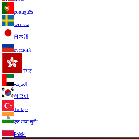
português
svenska
日本語
русский
中文
العربية
한국어
Türkçe
एक भाषा चुनें"
Polski